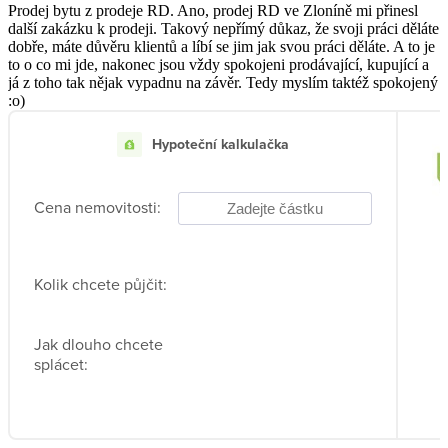
Prodej bytu z prodeje RD. Ano, prodej RD ve Zloníně mi přinesl
další zakázku k prodeji. Takový nepřímý důkaz, že svoji práci děláte
dobře, máte důvěru klientů a líbí se jim jak svou práci děláte. A to je
to o co mi jde, nakonec jsou vždy spokojeni prodávající, kupující a
já z toho tak nějak vypadnu na závěr. Tedy myslím taktéž spokojený
:o)